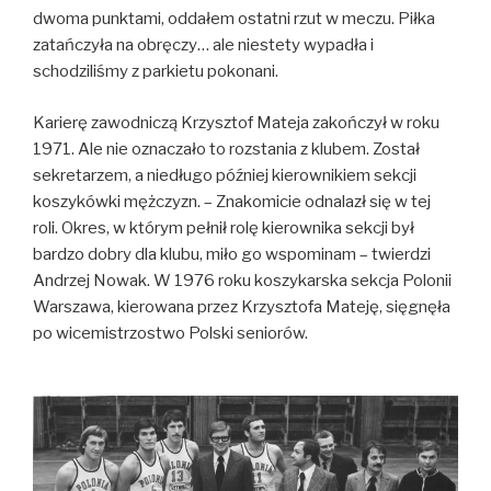
dwoma punktami, oddałem ostatni rzut w meczu. Piłka
zatańczyła na obręczy… ale niestety wypadła i
schodziliśmy z parkietu pokonani.
Karierę zawodniczą Krzysztof Mateja zakończył w roku
1971. Ale nie oznaczało to rozstania z klubem. Został
sekretarzem, a niedługo później kierownikiem sekcji
koszykówki mężczyzn. – Znakomicie odnalazł się w tej
roli. Okres, w którym pełnił rolę kierownika sekcji był
bardzo dobry dla klubu, miło go wspominam – twierdzi
Andrzej Nowak. W 1976 roku koszykarska sekcja Polonii
Warszawa, kierowana przez Krzysztofa Mateję, sięgnęła
po wicemistrzostwo Polski seniorów.