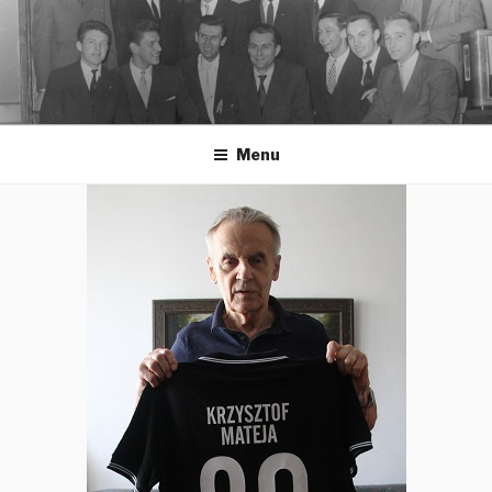
Przeskocz
do
treści
Menu