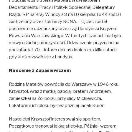
Podczas wojny Stefan Mateja był dyrektorem
Departamentu Pracy i Polityki Społecznej Delegatury
Rządu RP na Kraj. W nocy z 9 na 10 sierpnia 1944 został
zastrzelony przez żołnierzy RONA. – Ojciec został
pośmiertnie odznaczony przez rząd londyński Krzyżem
Powstania Warszawskiego. W tamtych czasach nie było
mowy o żadnej uroczystości. Odznaczenie przyznano na
początku lat 70., dotarło do nas dopiero po kilku latach,
gdy ktoś przywiózł je z Londynu.
Na scenie z Zapasiewiczem
Rodzina Matejów powróciła do Warszawy w 1946 roku.
Krzysztof, wraz z matką, babcią i bratem Andrzejem,
zamieszkał na Żoliborzu, przy ulicy Mickiewicza.
Lokatorem ich bloku był też później Jacek Kuroń.
Nastoletni Krzysztof interesował się sportem.
Początkowo trenował lekką atletykę. Później, wzorem