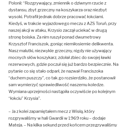
Polonii: “Rozgrywający, zmiennik o dziwnym rzucie z
dystansu, zbyt grzeczny na koszykarza oraz niezbyt
wysoki. Potrafił jednak dobrze pracować łokciami.
Kiedyś, w trakcie wyjazdowego meczu z AZS Toruń, przy
naszej akcji w ataku, Krzysio zaczął uciekać w drugą
stronę boiska. Za nim ruszył ponad dwumetrowy
Krzysztof Franciszok, goniąc niemiłosiernie delikwenta.
Nasz malutki, niezwykle grzeczny, nigdy nie używający
mocnych słów koszykarz, zdołał zbiec do swojej ławki
rezerwowych, gdzie poczuł się już bardzo bezpiecznie. Na
pytanie co się stało odparł, że nazwał Franciszoka
“duchem puszczy”, co tak go rozsierdziło, że postanowił
sam wymierzyć sprawiedliwość naszemu koledze.
Wymiana uprzejmości nastąpiła oczywiście po kolejnym
“łokciu” Krzysia”.
– Ja z kolei zapamiętałem mecz z Wisłą, który
rozgrywaliśmy w hali Gwardii w 1969 roku – dodaje
Mateja. – Na kilka sekund przed końcem przegrywaliśmy