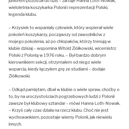
juniorem pozostał do dziś – żartuje Hanna Loth-Nowak,
wieloletnia koszykarka Polonii i reprezentacji Polski,
legenda klubu.
– Krzysiek to wspaniały człowiek, który wspierał wiele
pokoleń koszykarzy, począwszy od zawodników z
mojego pokolenia, aż po chłopaków, którzy trenują w
klubie dzisiaj – wspomina Witold Ziółkowski, wicemistrz
Polski z Polonią w 1976 roku. – Był bardzo dobrym
kierownikiem sekcji, otrzymałem od niego wiele
wsparcia, kiedy łączyłem grę ze studiami – dodaje
Ziółkowski.
– Odkąd pamiętam, dbał w klubie o wiele spraw, choćby o
to, by na uroczystościach pogrzebowych ludzi z Polonii
zawsze był klubowy sztandar – mówi Hanna Loth-Nowak.
– Krzyś cały czas działa na rzecz klubu. Choć nie jest
wychowankiem, pozostaje wierny Polonii, jak niewielu
innych.