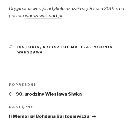
Oryginalna wersja artykułu ukazała się 8 lipca 2015 r. na
portalu
warszawa.sport.pl
TAGI
HISTORIA
,
KRZYSZTOF MATEJA
,
POLONIA
WARSZAWA
Nawigacja
POPRZEDNI
Poprzedni
wpisu
wpis
90. urodziny Wiesława Siwka
NASTĘPNY
Następny
wpis
II Memoriał Bohdana Bartosiewicza