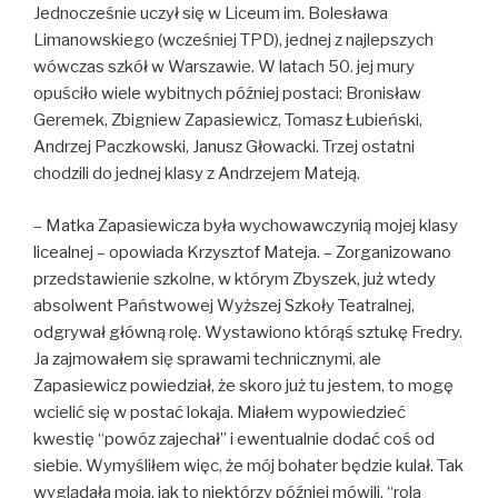
Jednocześnie uczył się w Liceum im. Bolesława
Limanowskiego (wcześniej TPD), jednej z najlepszych
wówczas szkół w Warszawie. W latach 50. jej mury
opuściło wiele wybitnych później postaci: Bronisław
Geremek, Zbigniew Zapasiewicz, Tomasz Łubieński,
Andrzej Paczkowski, Janusz Głowacki. Trzej ostatni
chodzili do jednej klasy z Andrzejem Mateją.
– Matka Zapasiewicza była wychowawczynią mojej klasy
licealnej – opowiada Krzysztof Mateja. – Zorganizowano
przedstawienie szkolne, w którym Zbyszek, już wtedy
absolwent Państwowej Wyższej Szkoły Teatralnej,
odgrywał główną rolę. Wystawiono którąś sztukę Fredry.
Ja zajmowałem się sprawami technicznymi, ale
Zapasiewicz powiedział, że skoro już tu jestem, to mogę
wcielić się w postać lokaja. Miałem wypowiedzieć
kwestię “powóz zajechał” i ewentualnie dodać coś od
siebie. Wymyśliłem więc, że mój bohater będzie kulał. Tak
wyglądała moja, jak to niektórzy później mówili, “rola