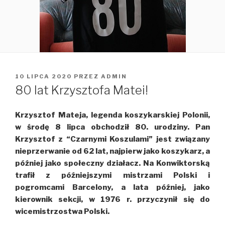
OPUBLIKOWANE
10 LIPCA 2020
PRZEZ
ADMIN
W
80 lat Krzysztofa Matei!
Krzysztof Mateja, legenda koszykarskiej Polonii,
w środę 8 lipca obchodził 80. urodziny. Pan
Krzysztof z “Czarnymi Koszulami” jest związany
nieprzerwanie od 62 lat, najpierw jako koszykarz, a
później jako społeczny działacz. Na Konwiktorską
trafił z późniejszymi mistrzami Polski i
pogromcami Barcelony, a lata później, jako
kierownik sekcji, w 1976 r. przyczynił się do
wicemistrzostwa Polski.