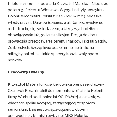
telefonicznego – opowiada Krzysztof Mateja. – Niedługo
potem gościłem u Wiesława Wypycha (były koszykarz
Polonii, wicemistrz Polski z 1976 roku – red.). Mieszkał
wtedy przy ul. Duracza (dzisiejsza ul. Romaszewskiego –
red.). Trochę się zasiedziałem, a kiedy wychodziłem,
obowiązywała już godzina milicyjna. Droga do domu
prowadziła przez otwarte tereny Piasków i skraju Sadów
Żoliborskich. Szczęśliwie udało mi się nie trafić na
milicyjny patrol, ale takie spacery kosztowały sporo
nerwów.
Pracowity i wierny
Krzysztof Mateja funkcję kierownika pierwszej drużyny
Czarnych Koszul pełnił do momentu wejścia do Polonii
firmy Warbud pod koniec lat 90. Później znalazł się we
władzach spółki akcyjnej, zarządzającej zespołem
seniorskim. Dziś jest wciąż związany z klubem –
przewodniczy komisji rewizyjnej MKS Polonia.