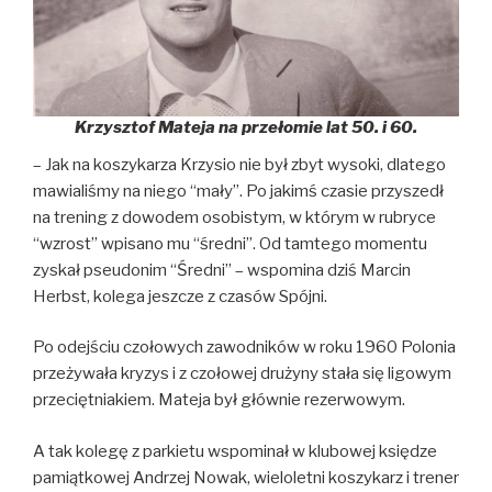
Krzysztof Mateja na przełomie lat 50. i 60.
– Jak na koszykarza Krzysio nie był zbyt wysoki, dlatego
mawialiśmy na niego “mały”. Po jakimś czasie przyszedł
na trening z dowodem osobistym, w którym w rubryce
“wzrost” wpisano mu “średni”. Od tamtego momentu
zyskał pseudonim “Średni” – wspomina dziś Marcin
Herbst, kolega jeszcze z czasów Spójni.
Po odejściu czołowych zawodników w roku 1960 Polonia
przeżywała kryzys i z czołowej drużyny stała się ligowym
przeciętniakiem. Mateja był głównie rezerwowym.
A tak kolegę z parkietu wspominał w klubowej księdze
pamiątkowej Andrzej Nowak, wieloletni koszykarz i trener