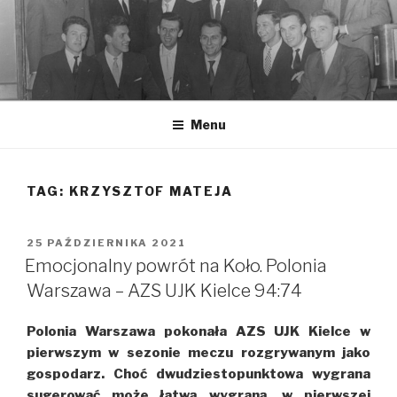
Przeskocz
do
treści
Menu
TAG: KRZYSZTOF MATEJA
OPUBLIKOWANE
25 PAŹDZIERNIKA 2021
W
Emocjonalny powrót na Koło. Polonia
Warszawa – AZS UJK Kielce 94:74
Polonia Warszawa pokonała AZS UJK Kielce w
pierwszym w sezonie meczu rozgrywanym jako
gospodarz. Choć dwudziestopunktowa wygrana
sugerować może łatwą wygraną, w pierwszej