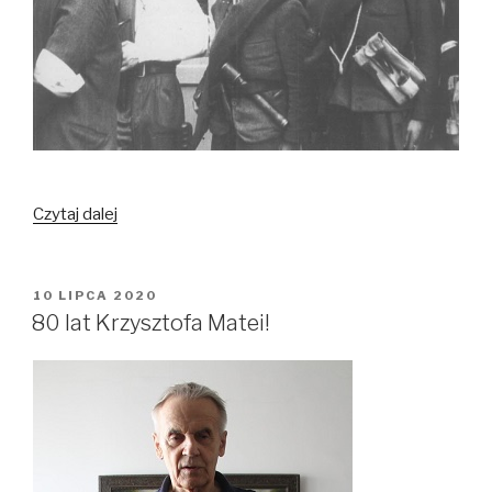
Czytaj dalej
Losy
Polonistów
w
czasie
OPUBLIKOWANE
10 LIPCA 2020
W
powstania
80 lat Krzysztofa Matei!
warszawskiego