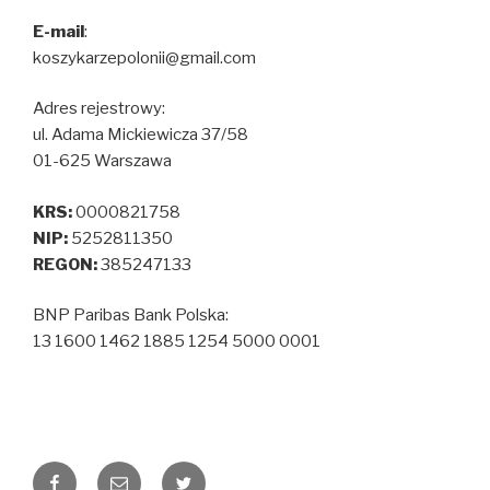
E-mail
:
koszykarzepolonii@gmail.com
Adres rejestrowy:
ul. Adama Mickiewicza 37/58
01-625 Warszawa
KRS:
0000821758
NIP:
5252811350
REGON:
385247133
BNP Paribas Bank Polska:
13 1600 1462 1885 1254 5000 0001
Facebook
Email
Twitter