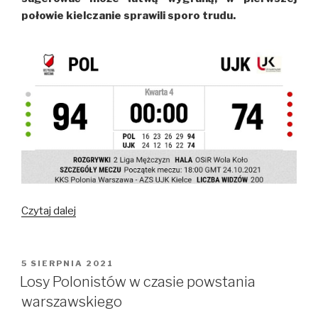
połowie kielczanie sprawili sporo trudu.
Czytaj dalej
Emocjonalny
powrót
na
Koło.
OPUBLIKOWANE
5 SIERPNIA 2021
W
Polonia
Losy Polonistów w czasie powstania
Warszawa
warszawskiego
–