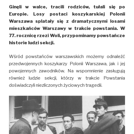
AZS
Ginęli w walce, tracili rodziców, tułali się po
UJK
Europie. Losy postaci koszykarskiej Polonii
Kielce
Warszawa splatały się z dramatycznymi losami
94:74
mieszkańców Warszawy w trakcie powstania. W
77. rocznicę rzezi Woli, przypominamy powstańcze
historie ludzi sekcji.
Wśród powstańców warszawskich możemy odnaleźć
przedwojennych koszykarzy Polonii Warszawa, jak i jej
powojennych zawodników. Na wspomnienie zasługują
również ludzie sekcji, którzy w trakcie Powstania
doświadczyli niezliczonych życiowych tragedii.