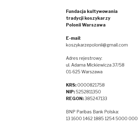
Fundacja kultywowania
tradycji koszykarzy
Polonii Warszawa
E-mail
:
koszykarzepolonii@gmail.com
Adres rejestrowy:
ul. Adama Mickiewicza 37/58
01-625 Warszawa
KRS:
0000821758
NIP:
5252811350
REGON:
385247133
BNP Paribas Bank Polska:
13 1600 1462 1885 1254 5000 000