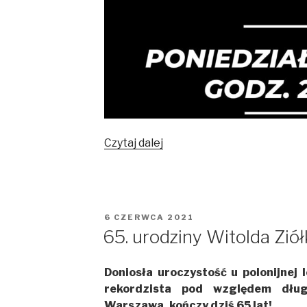
Czytaj dalej
Zapowiedź
meczu
Legion
Legionowo
–
OPUBLIKOWANE
6 CZERWCA 2021
Polonia
W
65. urodziny Witolda Zió
Warszawa
Doniosła uroczystość u polonijnej 
rekordzista pod względem dług
Warszawa, kończy dziś 65 lat!