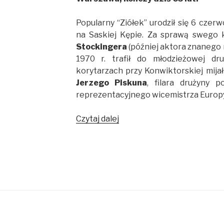
Popularny “Ziółek” urodził się 6 czerw
na Saskiej Kępie. Za sprawą swego 
Stockingera
(później aktora znanego m
1970 r. trafił do młodzieżowej dr
korytarzach przy Konwiktorskiej mija
Jerzego Piskuna
, filara drużyny p
reprezentacyjnego wicemistrza Europy 
Czytaj dalej
65.
urodziny
Witolda
Ziółkowskiego!