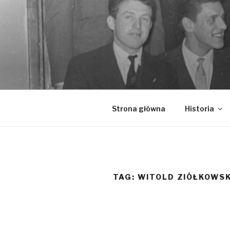
Przeskocz
do
treści
Strona główna
Historia
TAG: WITOLD ZIÓŁKOWSK