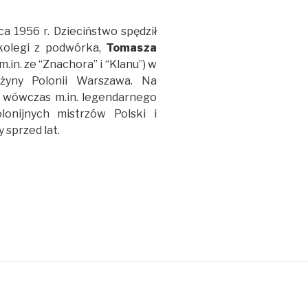
ca 1956 r. Dzieciństwo spędził
kolegi z podwórka,
Tomasza
.in. ze “Znachora” i “Klanu”) w
użyny Polonii Warszawa. Na
ł wówczas m.in. legendarnego
olonijnych mistrzów Polski i
sprzed lat.