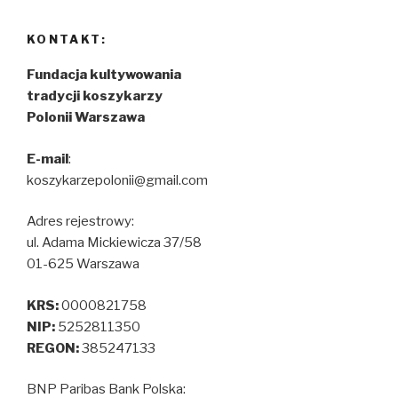
offów
weszły
KONTAKT:
z
8.
Fundacja kultywowania
miejsca
tradycji koszykarzy
i
Polonii Warszawa
I
rundzie
E-mail
:
pokonały
koszykarzepolonii@gmail.com
zespoły
rozstawione
Adres rejestrowy:
jako
ul. Adama Mickiewicza 37/58
nr
01-625 Warszawa
1
KRS:
0000821758
NIP:
5252811350
REGON:
385247133
BNP Paribas Bank Polska: