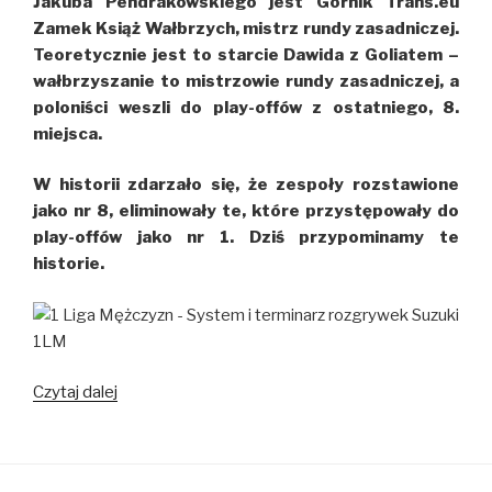
Jakuba Pendrakowskiego jest Górnik Trans.eu
Zamek Książ Wałbrzych, mistrz rundy zasadniczej.
Teoretycznie jest to starcie Dawida z Goliatem –
wałbrzyszanie to mistrzowie rundy zasadniczej, a
poloniści weszli do play-offów z ostatniego, 8.
miejsca.
W historii zdarzało się, że zespoły rozstawione
jako nr 8, eliminowały te, które przystępowały do
play-offów jako nr 1. Dziś przypominamy te
historie.
Czytaj dalej
Drużyny,
które
do
play-