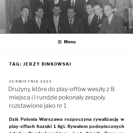
Przeskocz
do
treści
Menu
TAG: JERZY BINKOWSKI
OPUBLIKOWANE
15 KWIETNIA 2023
W
Drużyny, które do play-offów weszły z 8.
miejsca i I rundzie pokonały zespoły
rozstawione jako nr 1
Dziś Polonia Warszawa rozpoczyna rywalizację w
play-offach Suzuki 1 ligi. Rywalem podopiecznych