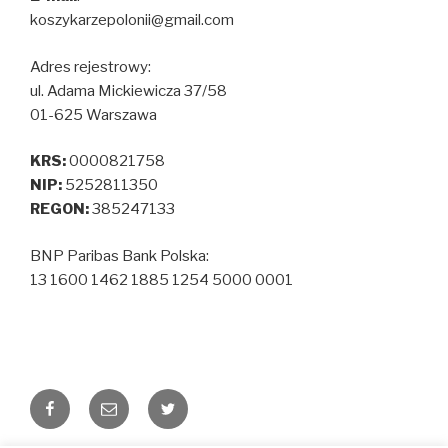
koszykarzepolonii@gmail.com
Adres rejestrowy:
ul. Adama Mickiewicza 37/58
01-625 Warszawa
KRS:
0000821758
NIP:
5252811350
REGON:
385247133
BNP Paribas Bank Polska:
13 1600 1462 1885 1254 5000 0001
Facebook
Email
Twitter