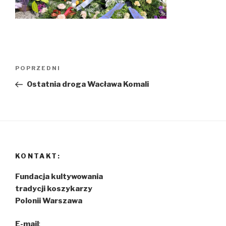
Nawigacja
POPRZEDNI
Poprzedni
wpisu
wpis
Ostatnia droga Wacława Komali
KONTAKT:
Fundacja kultywowania
tradycji koszykarzy
Polonii Warszawa
E-mail
: