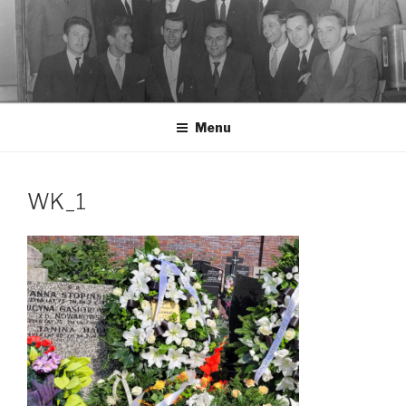
Przeskocz
do
treści
Menu
WK_1