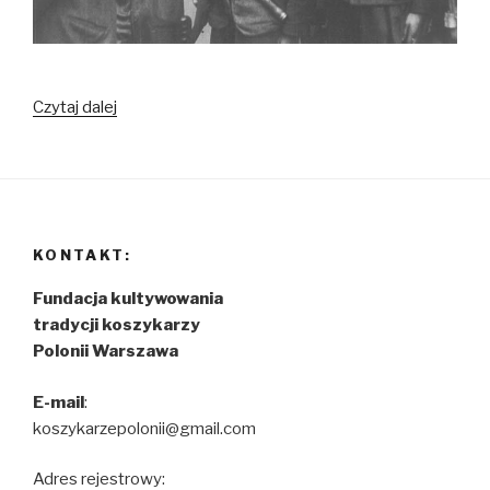
Czytaj dalej
Losy
Polonistów
w
czasie
powstania
warszawskiego
KONTAKT:
Fundacja kultywowania
tradycji koszykarzy
Polonii Warszawa
E-mail
:
koszykarzepolonii@gmail.com
Adres rejestrowy: