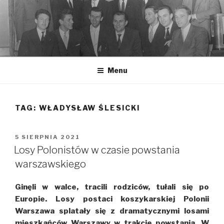
Przeskocz
do
treści
Menu
TAG: WŁADYSŁAW ŚLESICKI
OPUBLIKOWANE
5 SIERPNIA 2021
W
Losy Polonistów w czasie powstania
warszawskiego
Ginęli w walce, tracili rodziców, tułali się po
Europie. Losy postaci koszykarskiej Polonii
Warszawa splatały się z dramatycznymi losami
mieszkańców Warszawy w trakcie powstania. W