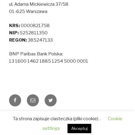
ul. Adama Mickiewicza 37/58
01-625 Warszawa
KRS:
0000821758
NIP:
5252811350
REGON:
385247133
BNP Paribas Bank Polska:
13 1600 1462 1885 1254 5000 0001
Facebook
Email
Twitter
Polityka prywatności
Dumnie wspierane przez
Ta strona zapisuje ciasteczka (pliki cookie). .
Cookie
WordPressa
settings
Akceptuj