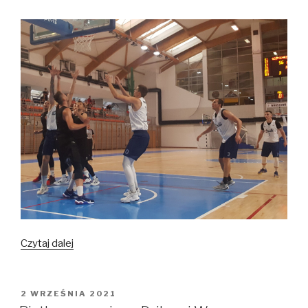
Czytaj dalej
Dziki
Warszawa
–
Polonia
OPUBLIKOWANE
2 WRZEŚNIA 2021
W