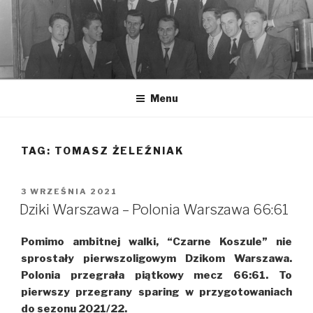
Przeskocz
do
treści
Menu
TAG: TOMASZ ŻELEŹNIAK
OPUBLIKOWANE
3 WRZEŚNIA 2021
W
Dziki Warszawa – Polonia Warszawa 66:61
Pomimo ambitnej walki, “Czarne Koszule” nie
sprostały pierwszoligowym Dzikom Warszawa.
Polonia przegrała piątkowy mecz 66:61. To
pierwszy przegrany sparing w przygotowaniach
do sezonu 2021/22.