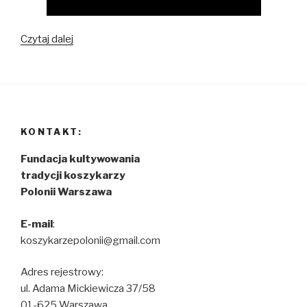
Czytaj dalej
Piątkowy
sparing
z
Dzikami
Warszawa
KONTAKT:
Fundacja kultywowania
tradycji koszykarzy
Polonii Warszawa
E-mail
:
koszykarzepolonii@gmail.com
Adres rejestrowy:
ul. Adama Mickiewicza 37/58
01-625 Warszawa