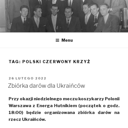
Przeskocz
do
treści
Menu
TAG: POLSKI CZERWONY KRZYŻ
OPUBLIKOWANE
26 LUTEGO 2022
W
Zbiórka darów dla Ukraińców
Przy okazji niedzielnego meczu koszykarzy Polonii
Warszawa z Energa Hutnikiem (początek o godz.
18:00) będzie organizowana zbiórka darów na
rzecz Ukraińców.