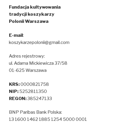
Fundacja kultywowania
tradycji koszykarzy
Polonii Warszawa
E-mail
:
koszykarzepolonii@gmail.com
Adres rejestrowy:
ul. Adama Mickiewicza 37/58
01-625 Warszawa
KRS:
0000821758
NIP:
5252811350
REGON:
385247133
BNP Paribas Bank Polska:
13 1600 1462 1885 1254 5000 0001