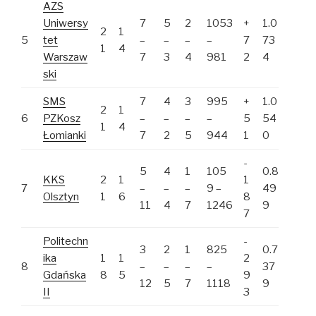
AZS
Uniwersy
7
5
2
1053
+
1.0
2
1
5
tet
–
–
–
–
7
73
1
4
Warszaw
7
3
4
981
2
4
ski
SMS
7
4
3
995
+
1.0
2
1
6
PZKosz
–
–
–
–
5
54
1
4
Łomianki
7
2
5
944
1
0
-
5
4
1
105
0.8
KKS
2
1
1
7
–
–
–
9 –
49
Olsztyn
1
6
8
11
4
7
1246
9
7
Politechn
-
3
2
1
825
0.7
ika
1
1
2
8
–
–
–
–
37
Gdańska
8
5
9
12
5
7
1118
9
II
3