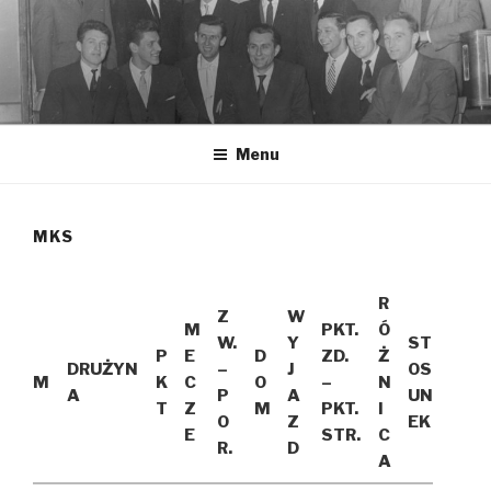
Przeskocz
do
treści
Menu
MKS
R
Z
W
M
PKT.
Ó
W.
Y
ST
P
E
D
ZD.
Ż
DRUŻYN
–
J
OS
M
K
C
O
–
N
A
P
A
UN
T
Z
M
PKT.
I
O
Z
EK
E
STR.
C
R.
D
A