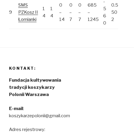
-
SMS
0
0
0
685
0.5
1
1
5
9
PZKosz II
–
–
–
–
50
4
4
6
Łomianki
14
7
7
1245
2
0
KONTAKT:
Fundacja kultywowania
tradycji koszykarzy
Polonii Warszawa
E-mail
:
koszykarzepolonii@gmail.com
Adres rejestrowy: