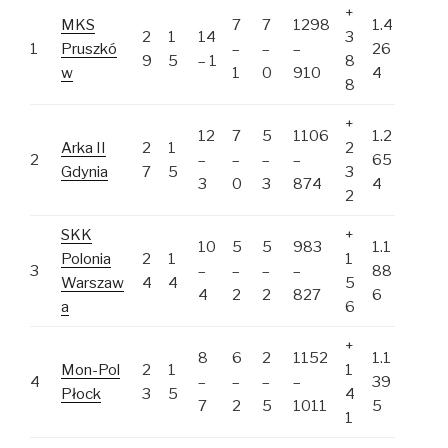
+
MKS
7
7
1298
1.4
2
1
14
3
1
Pruszkó
–
–
–
26
9
5
– 1
8
w
1
0
910
4
8
+
12
7
5
1106
1.2
Arka II
2
1
2
2
–
–
–
–
65
Gdynia
7
5
3
3
0
3
874
4
2
SKK
+
10
5
5
983
1.1
Polonia
2
1
1
3
–
–
–
–
88
Warszaw
4
4
5
4
2
2
827
6
a
6
+
8
6
2
1152
1.1
Mon-Pol
2
1
1
4
–
–
–
–
39
Płock
3
5
4
7
2
5
1011
5
1