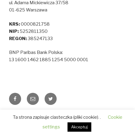
ul. Adama Mickiewicza 37/58
01-625 Warszawa
KRS:
0000821758
NIP:
5252811350
REGON:
385247133
BNP Paribas Bank Polska:
13 1600 1462 1885 1254 5000 0001
Facebook
Email
Twitter
Polityka prywatności
Dumnie wspierane przez
Ta strona zapisuje ciasteczka (pliki cookie). .
Cookie
WordPressa
settings
Akceptuj