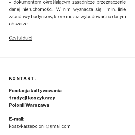
– dokumentem określającym zasadnicze przeznaczenie
danej nieruchomości. W nim wyznacza się m.in. linie
zabudowy budynków, które można wybudować na danym
obszarze.
Czytaj dalej
Projekt
planu
zagospodarowania
Polonii
KONTAKT:
Fundacja kultywowania
tradycji koszykarzy
Polonii Warszawa
E-mail
:
koszykarzepolonii@gmail.com