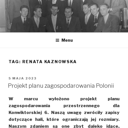
Przeskocz
do
treści
Menu
TAG: RENATA KAZNOWSKA
OPUBLIKOWANE
5 MAJA 2023
W
Projekt planu zagospodarowania Polonii
W marcu wyłożono projekt planu
zagospodarowania przestrzennego dla
Konwiktorskiej 6. Naszą uwagę zwróciły zapisy
dotyczące hali, które ograniczają jej rozmiary.
Naszym zdaniem są one zbyt daleko idące,