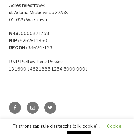
Adres rejestrowy:
ul. Adama Mickiewicza 37/58
01-625 Warszawa
KRS:
0000821758
NIP:
5252811350
REGON:
385247133
BNP Paribas Bank Polska:
13 1600 1462 1885 1254 5000 0001
Facebook
Email
Twitter
Polityka prywatności
Dumnie wspierane przez
Ta strona zapisuje ciasteczka (pliki cookie). .
Cookie
WordPressa